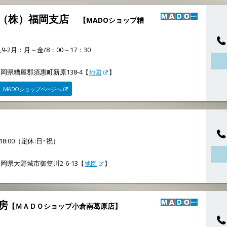
業（株）福岡支店
【MADOショップ糟
,9-2月：月～金/8：00～17：30
岡県糟屋郡須惠町新原138-4
【
地図
】
MADOショップページへ
18:00（定休:日･祝）
岡県大野城市御笠川2-6-13
【
地図
】
房
【ＭＡＤＯショップ小倉南葛原店】