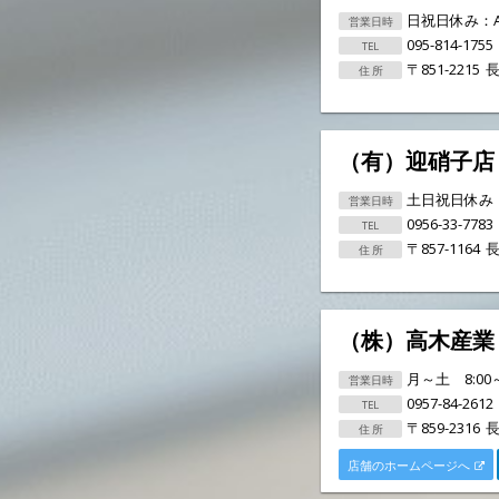
日祝日休み：AM
095-814-1755
〒851-2215
長
（有）迎硝子店
土日祝日休み：A
0956-33-7783
〒857-1164
長
（株）高木産業
月～土 8:0
0957-84-2612
〒859-2316
長
店舗のホームページへ