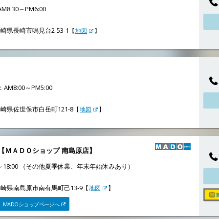
8:30～PM6:00
崎県長崎市鳴見台2-53-1
【
地図
】
M8:00～PM5:00
崎県佐世保市白岳町121-8
【
地図
】
【ＭＡＤＯショップ 南島原店】
0～18:00 （その他夏季休業、年末年始休みあり）
崎県南島原市南有馬町己13‐9
【
地図
】
MADOショップページへ