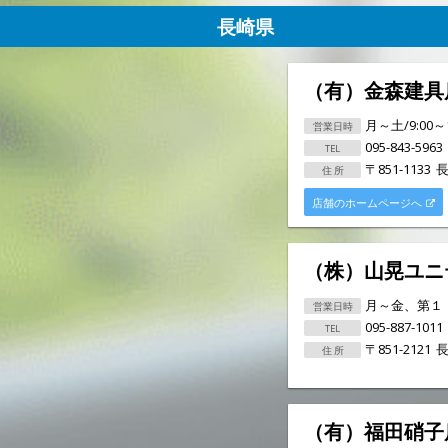
長崎県
（有）金森建具
月～土/9:00～
095-843-5963
〒851-1133
長
店舗のホームページへ
（株）山晃ユニ
月～金、第１・第
095-887-1011
〒851-2121
長
（有）福田硝子