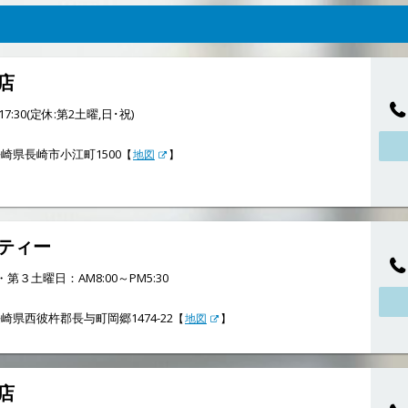
店
17:30(定休:第2土曜,日･祝)
崎県長崎市小江町1500
【
地図
】
ティー
３土曜日：AM8:00～PM5:30
崎県西彼杵郡長与町岡郷1474-22
【
地図
】
店