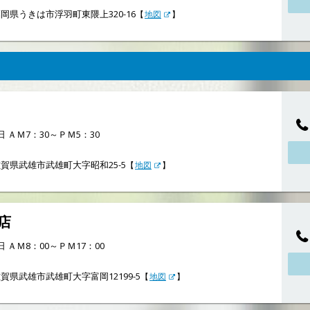
岡県うきは市浮羽町東隈上320-16
【
地図
】
 ＡＭ7：30～ＰＭ5：30
賀県武雄市武雄町大字昭和25-5
【
地図
】
店
 ＡＭ8：00～ＰＭ17：00
賀県武雄市武雄町大字富岡12199-5
【
地図
】