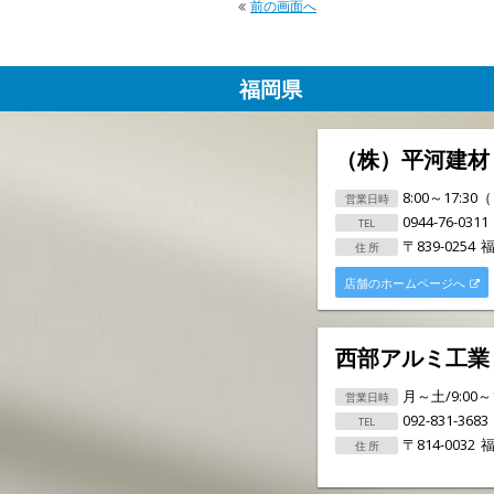
前の画面へ
福岡県
（株）平河建材
8:00～17:3
0944-76-0311
〒839-0254
福
店舗のホームページへ
西部アルミ工業
月～土/9:00
092-831-3683
〒814-0032
福