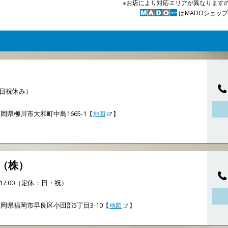
※お店により対応エリアが異なります
はMADOショッ
0（日祝休み）
岡県柳川市大和町中島1665-1
【
地図
】
（株）
～17:00（定休：日・祝）
岡県福岡市早良区小田部5丁目3-10
【
地図
】