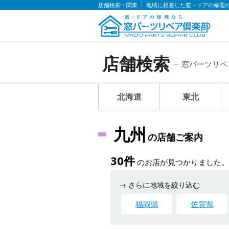
店舗検索：関東
地域に根差した窓・ドアの修
店舗検索
窓パーツリペ
北海道
東北
九州
の店舗ご案内
30件
のお店が見つかりました。
→ さらに地域を絞り込む
福岡県
佐賀県