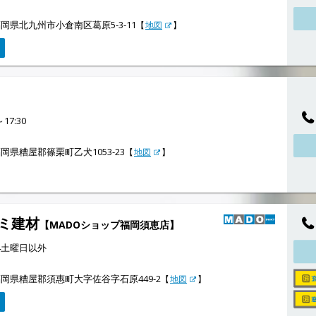
岡県北九州市小倉南区葛原5-3-11
【
地図
】
17:30
岡県糟屋郡篠栗町乙犬1053-23
【
地図
】
ミ建材
【MADOショップ福岡須恵店】
4土曜日以外
岡県糟屋郡須惠町大字佐谷字石原449-2
【
地図
】