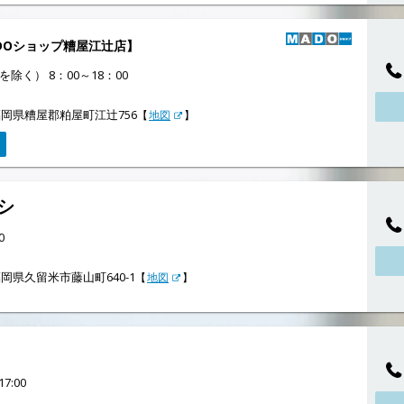
DOショップ糟屋江辻店】
除く） 8：00～18：00
岡県糟屋郡粕屋町江辻756
【
地図
】
シ
0
岡県久留米市藤山町640-1
【
地図
】
7:00