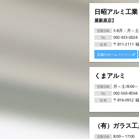
日昭アルミ工
屋新原店】
3-8月：月～土
092-933-0024
〒811-2111
福
店舗のホームページへ
くまアルミ
月～土/8:00～
092-503-8504
〒816-0912
福
（有）ガラス工
8:00～17:00