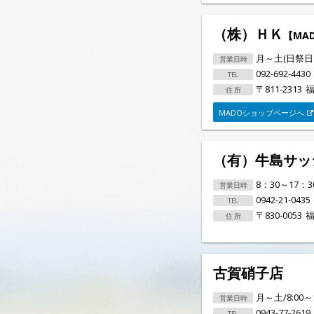
（株）ＨＫ
【MA
月～土(日祭日を
092-692-4430
〒811-2313
福
MADOショップページへ
（有）牛島サッ
8：30～17：3
0942-21-0435
〒830-0053
福
古賀硝子店
月～土/8:00～1
0943-77-2619